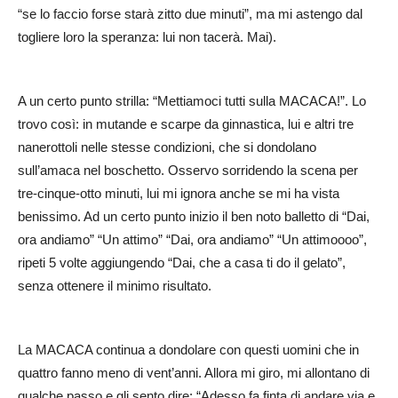
“se lo faccio forse starà zitto due minuti”, ma mi astengo dal
togliere loro la speranza: lui non tacerà. Mai).
A un certo punto strilla: “Mettiamoci tutti sulla MACACA!”. Lo
trovo così: in mutande e scarpe da ginnastica, lui e altri tre
nanerottoli nelle stesse condizioni, che si dondolano
sull’amaca nel boschetto. Osservo sorridendo la scena per
tre-cinque-otto minuti, lui mi ignora anche se mi ha vista
benissimo. Ad un certo punto inizio il ben noto balletto di “Dai,
ora andiamo” “Un attimo” “Dai, ora andiamo” “Un attimoooo”,
ripeti 5 volte aggiungendo “Dai, che a casa ti do il gelato”,
senza ottenere il minimo risultato.
La MACACA continua a dondolare con questi uomini che in
quattro fanno meno di vent’anni. Allora mi giro, mi allontano di
qualche passo e gli sento dire: “Adesso fa finta di andare via e