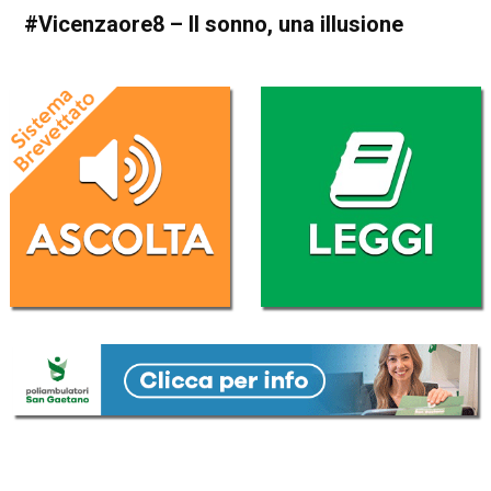
#Vicenzaore8 – Il sonno, una illusione
Home
In Evidenza
Blog
In Evidenza
#Vicenzaore8 – Il sonno, una
illusione
Da
Erika Bacchiega
25 Febbraio 2017
(aggiornato il
1 Marzo 2017 1:19
)
ASCOLTA L'AUDIO
Lettore
00:00
00:00