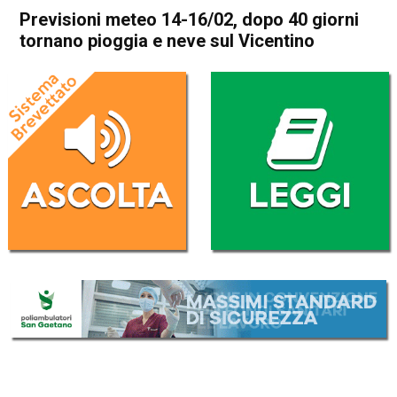
Previsioni meteo 14-16/02, dopo 40 giorni
tornano pioggia e neve sul Vicentino
Home
Meteo
In Evidenza
Meteo
Previsioni meteo 14-16/02,
dopo 40 giorni tornano
pioggia e neve sul Vicentino
Da
Davide Deganello
14 Febbraio 2022
(aggiornato il
14 Febbraio 2022 13:24
)
ASCOLTA L'AUDIO