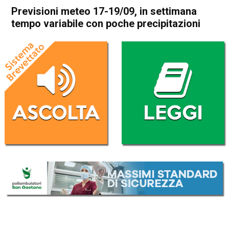
Previsioni meteo 17-19/09, in settimana
tempo variabile con poche precipitazioni
Home
Meteo
In Evidenza
Meteo
Previsioni meteo 17-19/09, in
settimana tempo variabile
con poche precipitazioni
Da
Davide Deganello
17 Settembre 2024
(aggiornato il
17 Settembre 2024 14:08
)
ASCOLTA L'AUDIO