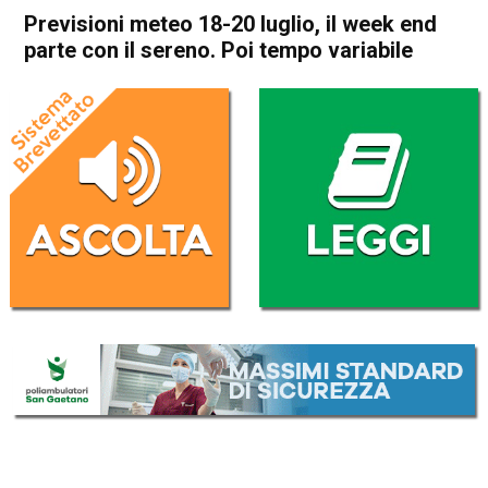
Previsioni meteo 18-20 luglio, il week end
parte con il sereno. Poi tempo variabile
Home
Meteo
In Evidenza
Meteo
Previsioni meteo 18-20 luglio,
il week end parte con il
sereno. Poi tempo variabile
Da
Omar Dal Maso
18 Luglio 2025
(aggiornato il
18 Luglio 2025 19:41
)
ASCOLTA L'AUDIO