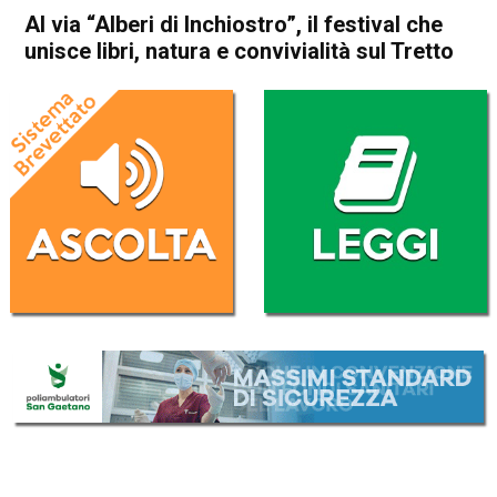
Al via “Alberi di Inchiostro”, il festival che
unisce libri, natura e convivialità sul Tretto
Home
Schio
Cultura e spettacoli
In Evidenza
Schio
Al via “Alberi di Inchiostro”, il
festival che unisce libri,
natura e convivialità sul
Tretto
Da
Redazione
18 Luglio 2025
(aggiornato il
18 Luglio 2025 19:51
)