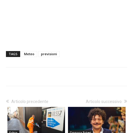
TAGS
Meteo
previsioni
Articolo precedente
Articolo successivo
Schio
Cronaca Esteri