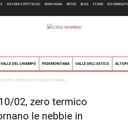
LE
CULTURA E SPETTACOLI
MONTAGNA
METEO
BLOG
STORIE
ECO ENERGETI
L'Eco
Vicentino
VALLE DEL CHIAMPO
PEDEMONTANA
VALLE DELL’ASTICO
ALTOP
co oltre i 3000 metri, tornano le nebbie...
10/02, zero termico
tornano le nebbie in