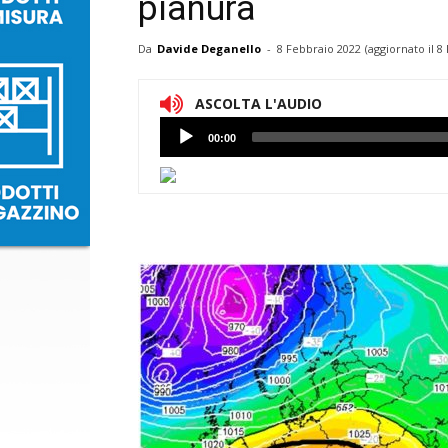
pianura
Da
Davide Deganello
-
8 Febbraio 2022
(aggiornato il
8 
ASCOLTA L'AUDIO
Lettore
00:00
Audio