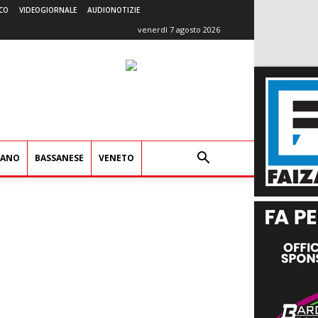
CO
VIDEOGIORNALE
AUDIONOTIZIE
venerdì 7 agosto 2026
IANO
BASSANESE
VENETO