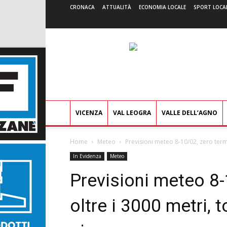
CRONACA
ATTUALITÀ
ECONOMIA LOCALE
SPORT LOCA
VICENZA
VAL LEOGRA
VALLE DELL’AGNO
Home
Meteo
Previsioni meteo 8-10/02, zero termi
In Evidenza
Meteo
Previsioni meteo 8-
oltre i 3000 metri, 