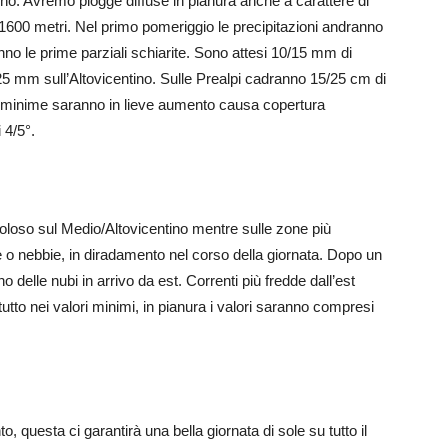
ino. Avremo piogge diffuse in pianura anche a carattere di
1600 metri. Nel primo pomeriggio le precipitazioni andranno
nno le prime parziali schiarite. Sono attesi 10/15 mm di
25 mm sull’Altovicentino. Sulle Prealpi cadranno 15/25 cm di
e minime saranno in lieve aumento causa copertura
 4/5°.
voloso sul Medio/Altovicentino mentre sulle zone più
 o nebbie, in diradamento nel corso della giornata. Dopo un
 delle nubi in arrivo da est. Correnti più fredde dall’est
to nei valori minimi, in pianura i valori saranno compresi
 questa ci garantirà una bella giornata di sole su tutto il