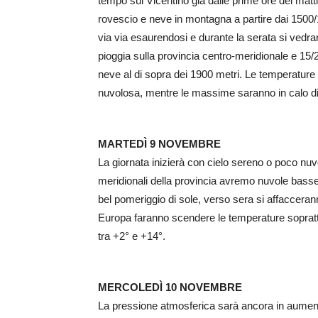
tempo sul Vicentino già dalle prime ore del matt
rovescio e neve in montagna a partire dai 1500/
via via esaurendosi e durante la serata si vedra
pioggia sulla provincia centro-meridionale e 15/
neve al di sopra dei 1900 metri. Le temperatur
nuvolosa, mentre le massime saranno in calo di
MARTEDÌ 9 NOVEMBRE
La giornata inizierà con cielo sereno o poco nu
meridionali della provincia avremo nuvole basse
bel pomeriggio di sole, verso sera si affacceranno
Europa faranno scendere le temperature soprattut
tra +2° e +14°.
MERCOLEDÌ 10 NOVEMBRE
La pressione atmosferica sarà ancora in aumento,