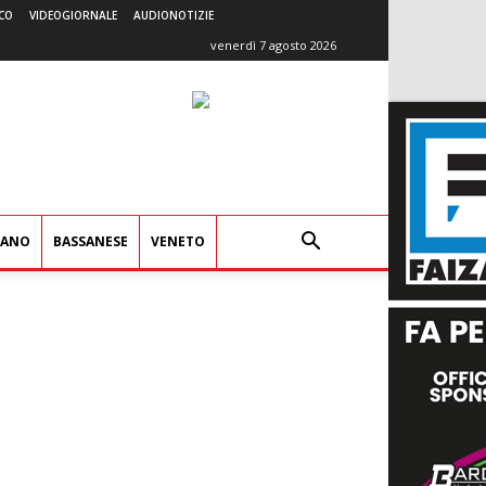
CO
VIDEOGIORNALE
AUDIONOTIZIE
venerdì 7 agosto 2026
IANO
BASSANESE
VENETO