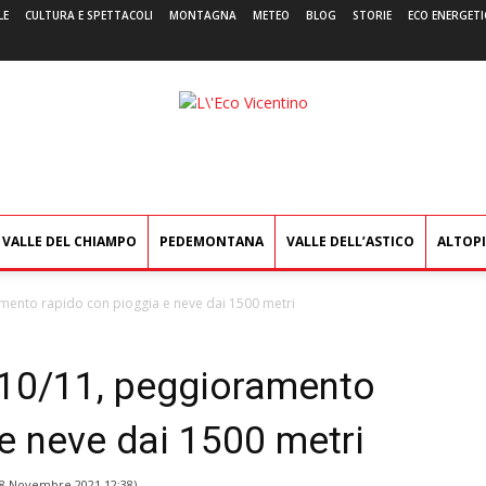
LE
CULTURA E SPETTACOLI
MONTAGNA
METEO
BLOG
STORIE
ECO ENERGETI
L'Eco
Vicentino
VALLE DEL CHIAMPO
PEDEMONTANA
VALLE DELL’ASTICO
ALTOP
amento rapido con pioggia e neve dai 1500 metri
-10/11, peggioramento
e neve dai 1500 metri
8 Novembre 2021 12:38
)