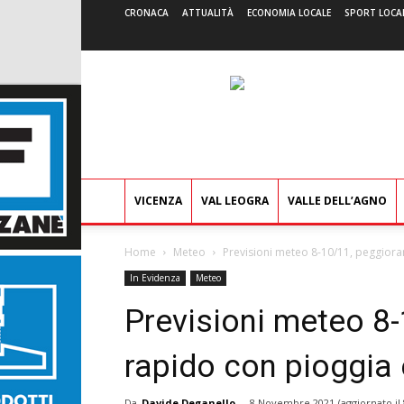
CRONACA
ATTUALITÀ
ECONOMIA LOCALE
SPORT LOCA
VICENZA
VAL LEOGRA
VALLE DELL’AGNO
Home
Meteo
Previsioni meteo 8-10/11, peggior
In Evidenza
Meteo
Previsioni meteo 8
rapido con pioggia 
Da
Davide Deganello
-
8 Novembre 2021
(aggiornato il