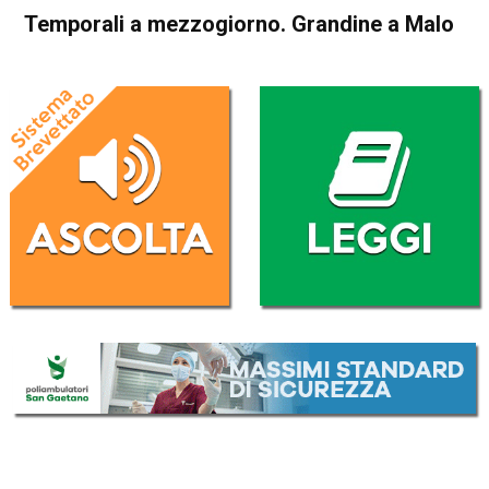
Temporali a mezzogiorno. Grandine a Malo
Home
Meteo
In Evidenza
Meteo
Temporali a mezzogiorno.
Grandine a Malo
Da
Federico Pozzer
12 Settembre 2017
(aggiornato il
12 Settembre 2017 15:42
)
ASCOLTA L'AUDIO
Lettore
00:00
00:00