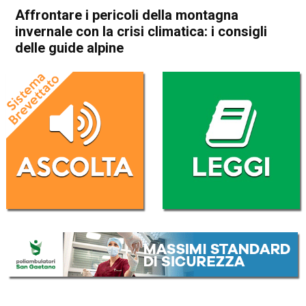
Affrontare i pericoli della montagna
invernale con la crisi climatica: i consigli
delle guide alpine
Home
Montagna
Attualità
In Evidenza
Montagna
Veneto
Affrontare i pericoli della
montagna invernale con la
crisi climatica: i consigli delle
guide alpine
Da
Redazione
14 Dicembre 2022
(aggiornato il
14 Dicembre 2022 19:23
)