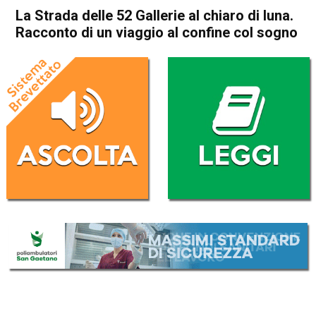
La Strada delle 52 Gallerie al chiaro di luna.
Racconto di un viaggio al confine col sogno
Home
Montagna
Montagna
La Strada delle 52 Gallerie al
chiaro di luna. Racconto di un
viaggio al confine col sogno
Da
Redazione
17 Novembre 2016
(aggiornato il
17 Novembre 2016 14:04
)
ASCOLTA L'AUDIO