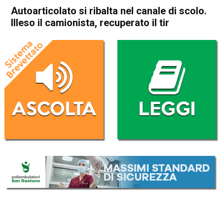
Autoarticolato si ribalta nel canale di scolo.
Illeso il camionista, recuperato il tir
Home
Noventa Vicentina
Barbarano Mossano
Noventa Vicentina
Barbarano Mossano
Cronaca
In Evidenza
Autoarticolato si ribalta nel
canale di scolo. Illeso il
camionista, recuperato il tir
Da
Omar Dal Maso
18 Febbraio 2021
(aggiornato il
18 Febbraio 2021 18:38
)
ASCOLTA L'AUDIO