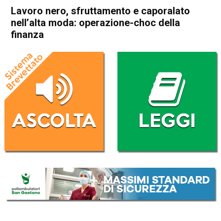
Lavoro nero, sfruttamento e caporalato
nell’alta moda: operazione-choc della
finanza
Home
Noventa Vicentina
Barbarano Vicentino
Noventa Vicentina
Barbarano Vicentino
Cronaca
In Evidenza
Lavoro nero, sfruttamento e
caporalato nell’alta moda:
operazione-choc della finanza
Da
Redazione
30 Aprile 2019
(aggiornato il
30 Aprile 2019 17:03
)
ASCOLTA L'AUDIO