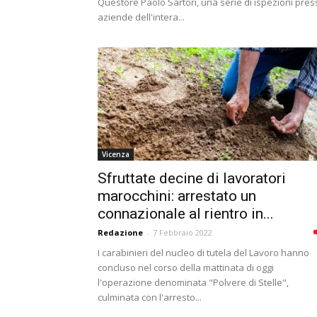
Questore Paolo Sartori, una serie di ispezioni pres
aziende dell'intera...
Vicenza
Sfruttate decine di lavoratori
marocchini: arrestato un
connazionale al rientro in...
Redazione
-
7 Febbraio 2022
I carabinieri del nucleo di tutela del Lavoro hanno
concluso nel corso della mattinata di oggi
l'operazione denominata "Polvere di Stelle",
culminata con l'arresto...