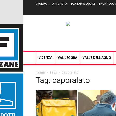
CRONACA
ATTUALITÀ
ECONOMIA LOCALE
SPORT LOCA
VICENZA
VAL LEOGRA
VALLE DELL’AGNO
Home
Tags
Caporalato
Tag: caporalato