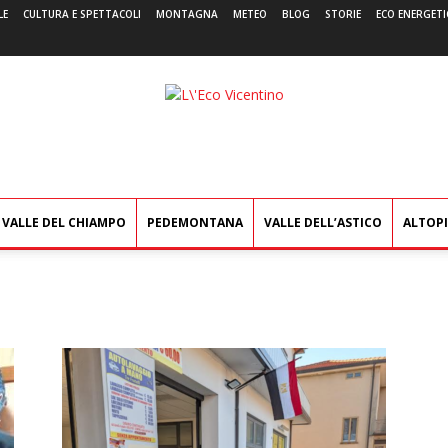
LE
CULTURA E SPETTACOLI
MONTAGNA
METEO
BLOG
STORIE
ECO ENERGETI
L'Eco
Vicentino
VALLE DEL CHIAMPO
PEDEMONTANA
VALLE DELL’ASTICO
ALTOP