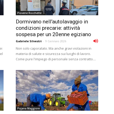
Piovene Rocchette
Dormivano nell’autolavaggio in
condizioni precarie: attività
sospesa per un 20enne egiziano
Gabriele Silvestri
-
9 Gennaio 2026
ei
Non solo caporalato. Ma anche gravi violazioni in
el
materia di salute e sicurezza sui luoghi di lavoro.
Come pure l'impiego di personale senza contratto....
Pojana Maggiore