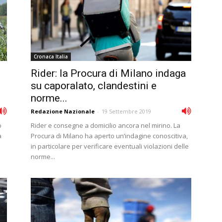
Cronaca Italia
Rider: la Procura di Milano indaga
su caporalato, clandestini e
norme...
Redazione Nazionale
-
19 Settembre 2019
o
Rider e consegne a domicilio ancora nel mirino. La
a
Procura di Milano ha aperto un’indagine conoscitiva,
in particolare per verificare eventuali violazioni delle
norme...