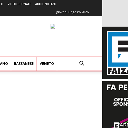
CO
VIDEOGIORNALE
AUDIONOTIZIE
giovedì 6 agosto 2026
IANO
BASSANESE
VENETO