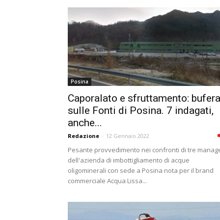
Posina
Caporalato e sfruttamento: bufer
sulle Fonti di Posina. 7 indagati,
anche...
Redazione
-
12 Gennaio 2022
Pesante provvedimento nei confronti di tre manag
dell'azienda di imbottigliamento di acque
oligominerali con sede a Posina nota per il brand
commerciale Acqua Lissa...