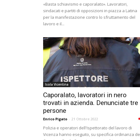
«Basta schiavismo e caporalato». Lavoratori,
sindacati e partiti di opposizioni in piazza a Latina
per la manifestazione contro lo sfruttamento del
lavoro e il...
Isola Vicentina
Caporalato, lavoratori in nero
trovati in azienda. Denunciate tre
persone
Enrico Pigato
-
21 Ottobre 2022
Polizia e operatori dell'Ispettorato del lavoro di
Vicenza hanno eseguito, su specifica ordinanza de