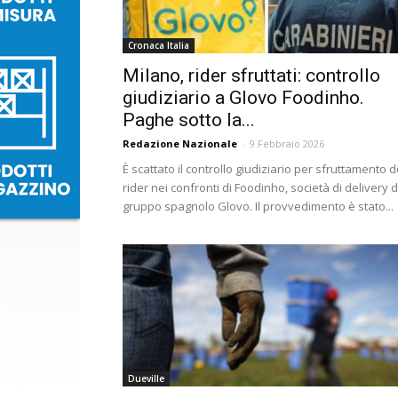
Cronaca Italia
Milano, rider sfruttati: controllo
giudiziario a Glovo Foodinho.
Paghe sotto la...
Redazione Nazionale
-
9 Febbraio 2026
È scattato il controllo giudiziario per sfruttamento d
rider nei confronti di Foodinho, società di delivery d
gruppo spagnolo Glovo. Il provvedimento è stato...
Dueville