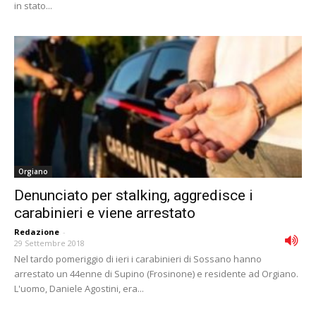
in stato...
Orgiano
Denunciato per stalking, aggredisce i
carabinieri e viene arrestato
Redazione
-
29 Settembre 2018
Nel tardo pomeriggio di ieri i carabinieri di Sossano hanno
arrestato un 44enne di Supino (Frosinone) e residente ad Orgiano.
L'uomo, Daniele Agostini, era...