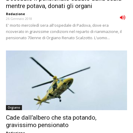
mentre potava, donati gli organi
Redazione
-
26 Gennaio 2018
E' morto mercoledì sera all'ospedale di Padova, dove era
ricoverato in gravissime condizioni nel reparto di rianimazione, il
pensionato 70enne di Orgiano Renato Scalzotto. L'uomo...
Orgiano
Cade dall’albero che sta potando,
gravissimo pensionato
Redazione
-