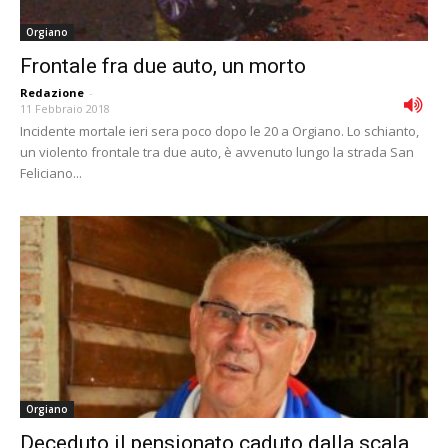
Orgiano
Frontale fra due auto, un morto
Redazione
-
11 Febbraio 2018
Incidente mortale ieri sera poco dopo le 20 a Orgiano. Lo schianto,
un violento frontale tra due auto, è avvenuto lungo la strada San
Feliciano...
Orgiano
Deceduto il pensionato caduto dalla scala