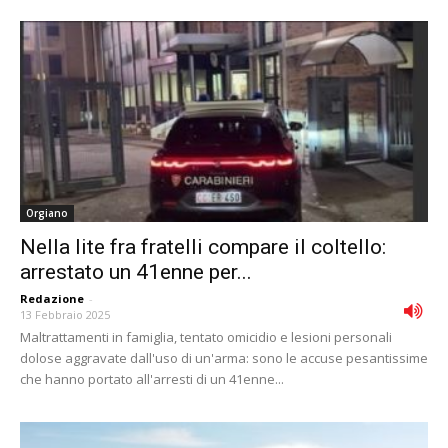
Orgiano
Nella lite fra fratelli compare il coltello:
arrestato un 41enne per...
Redazione
-
13 Febbraio 2025
Maltrattamenti in famiglia, tentato omicidio e lesioni personali
dolose aggravate dall'uso di un'arma: sono le accuse pesantissime
che hanno portato all'arresti di un 41enne...