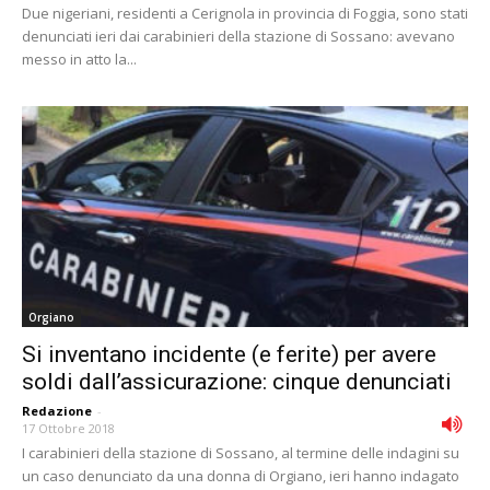
Due nigeriani, residenti a Cerignola in provincia di Foggia, sono stati
denunciati ieri dai carabinieri della stazione di Sossano: avevano
messo in atto la...
Orgiano
Si inventano incidente (e ferite) per avere
soldi dall’assicurazione: cinque denunciati
Redazione
-
17 Ottobre 2018
I carabinieri della stazione di Sossano, al termine delle indagini su
un caso denunciato da una donna di Orgiano, ieri hanno indagato