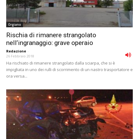
Orgiano
Rischia di rimanere strangolato
nell’ingranaggio: grave operaio
Redazione
-
26 Febbraio 2018
Ha rischiato di rimanere strangolato dalla sciarpa, che si è
impigliata in uno dei rulli di scorrimento di un nastro trasportatore e
ora versa...