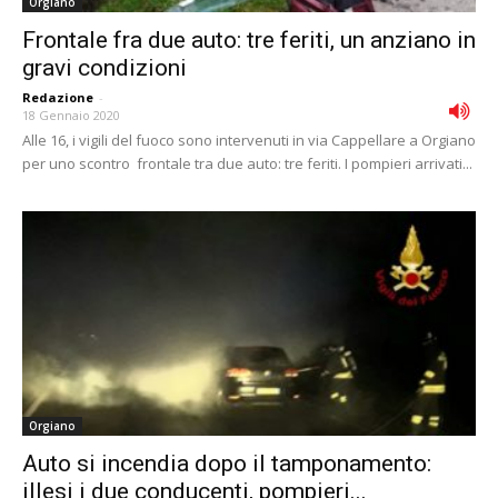
Orgiano
Frontale fra due auto: tre feriti, un anziano in
gravi condizioni
Redazione
-
18 Gennaio 2020
Alle 16, i vigili del fuoco sono intervenuti in via Cappellare a Orgiano
per uno scontro frontale tra due auto: tre feriti. I pompieri arrivati...
Orgiano
Auto si incendia dopo il tamponamento:
illesi i due conducenti, pompieri...