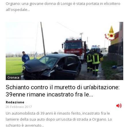
Orgiano: una giovane donna di Lonigo è stata portata in elicottero
all'ospedale...
Cronaca
Schianto contro il muretto di un’abitazione:
39enne rimane incastrato fra le...
Redazione
-
20 Febbraio 2017
Un automobilista di 39 anni è rimasto ferito, incastrato fra le
lamiere della sua auto dopo un'uscita di strada a Orgiano. Lo
schianto è avvenuto...