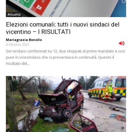
Attualità
Elezioni comunali: tutti i nuovi sindaci del
vicentino – I RISULTATI
Mariagrazia Bonollo
-
4 Ottobre 2021
Sei sindaco confermati su 12, due stoppati al primo mandato e così
pure in vicesindaco che si presentava in continuità. Questo il
risultato del...