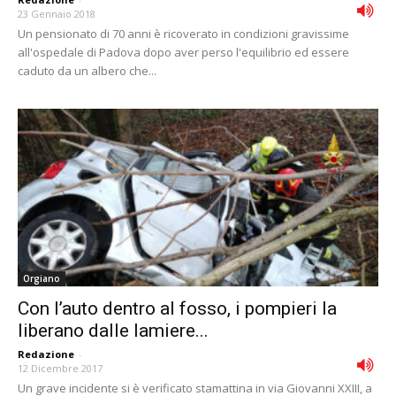
23 Gennaio 2018
Un pensionato di 70 anni è ricoverato in condizioni gravissime
all'ospedale di Padova dopo aver perso l'equilibrio ed essere
caduto da un albero che...
Orgiano
Con l’auto dentro al fosso, i pompieri la
liberano dalle lamiere...
Redazione
-
12 Dicembre 2017
Un grave incidente si è verificato stamattina in via Giovanni XXIII, a