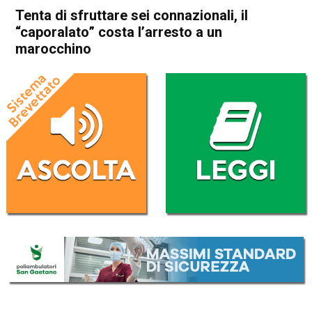
Tenta di sfruttare sei connazionali, il
“caporalato” costa l’arresto a un
marocchino
Home
Noventa Vicentina
Orgiano
Cronaca
In Evidenza
Noventa Vicentina
Orgiano
Vicenza
Tenta di sfruttare sei
connazionali, il “caporalato”
costa l’arresto a un
marocchino
Da
Omar Dal Maso
5 Maggio 2018
(aggiornato il
5 Maggio 2018 13:53
)