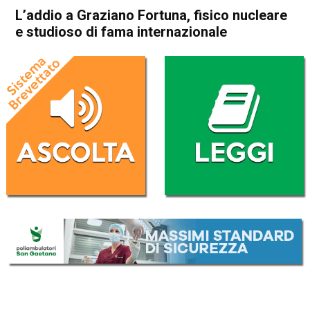
L’addio a Graziano Fortuna, fisico nucleare
e studioso di fama internazionale
Home
Noventa Vicentina
Pojana Maggiore
Cronaca
In Evidenza
Noventa Vicentina
Pojana Maggiore
L’addio a Graziano Fortuna,
fisico nucleare e studioso di
fama internazionale
Da
Omar Dal Maso
27 Aprile 2019
(aggiornato il
27 Aprile 2019 14:29
)
ASCOLTA L'AUDIO