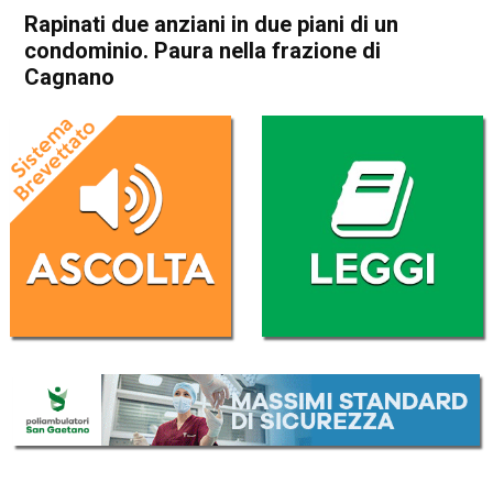
Rapinati due anziani in due piani di un
condominio. Paura nella frazione di
Cagnano
Home
Noventa Vicentina
Pojana Maggiore
Cronaca
In Evidenza
Noventa Vicentina
Pojana Maggiore
Rapinati due anziani in due
piani di un condominio. Paura
nella frazione di Cagnano
Da
Omar Dal Maso
7 Maggio 2021
(aggiornato il
8 Maggio 2021 9:46
)
ASCOLTA L'AUDIO