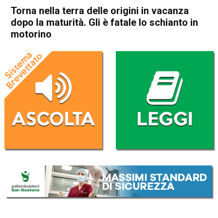
Torna nella terra delle origini in vacanza
dopo la maturità. Gli è fatale lo schianto in
motorino
Home
Noventa Vicentina
Pojana Maggiore
Cronaca
In Evidenza
Noventa Vicentina
Pojana Maggiore
Torna nella terra delle origini
in vacanza dopo la maturità.
Gli è fatale lo schianto in
motorino
Da
Omar Dal Maso
14 Luglio 2023
(aggiornato il
14 Luglio 2023 17:53
)