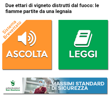
Due ettari di vigneto distrutti dal fuoco: le
fiamme partite da una legnaia
Home
Noventa Vicentina
Villaga
Cronaca
In Evidenza
Noventa Vicentina
Villaga
Due ettari di vigneto distrutti
dal fuoco: le fiamme partite
da una legnaia
Da
Redazione
27 Luglio 2022
(aggiornato il
27 Luglio 2022 16:44
)
ASCOLTA L'AUDIO