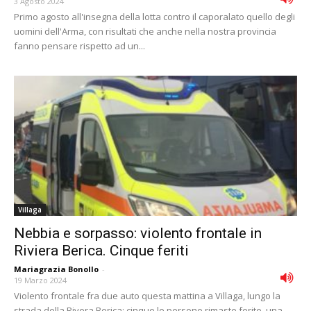
3 Agosto 2024
Primo agosto all'insegna della lotta contro il caporalato quello degli
uomini dell'Arma, con risultati che anche nella nostra provincia
fanno pensare rispetto ad un...
Villaga
Nebbia e sorpasso: violento frontale in
Riviera Berica. Cinque feriti
Mariagrazia Bonollo
-
19 Marzo 2024
Violento frontale fra due auto questa mattina a Villaga, lungo la
strada della Rivera Berica: cinque le persone rimaste ferite, una