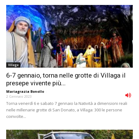
Villaga
6-7 gennaio, torna nelle grotte di Villaga il
presepe vivente più...
Mariagrazia Bonollo
-
2 Gennaio 2023
Torna venerdì 6 e sabato 7 gennaio la Natività a dimensioni reali
nelle millenarie grotte di San Donato, a Villaga: 300 le persone
coinvolte...