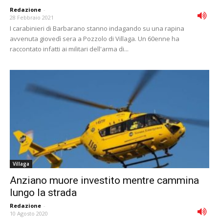
Redazione
-
28 Febbraio 2021
I carabinieri di Barbarano stanno indagando su una rapina
avvenuta giovedì sera a Pozzolo di Villaga. Un 60enne ha
raccontato infatti ai militari dell'arma di...
Villaga
Anziano muore investito mentre cammina
lungo la strada
Redazione
-
10 Agosto 2020