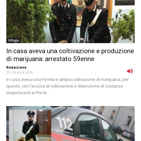
Villaga
In casa aveva una coltivazione e produzione
di marijuana: arrestato 59enne
Redazione
-
25 Ottobre 2018
In casa aveva una fornita e ampia coltivazione di marijuana, per
questo, con l'accusa di coltivazione e detenzione di sostanze
stupefacenti ai fini di...