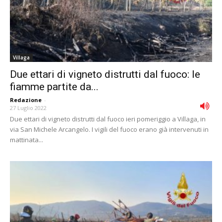
Villaga
Due ettari di vigneto distrutti dal fuoco: le
fiamme partite da...
Redazione
-
27 Luglio 2022
Due ettari di vigneto distrutti dal fuoco ieri pomeriggio a Villaga, in
via San Michele Arcangelo. I vigili del fuoco erano già intervenuti in
mattinata...