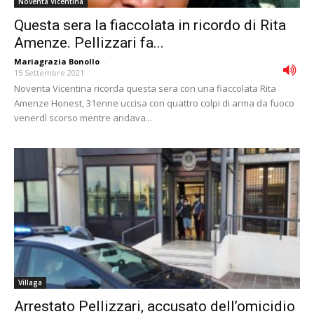
Noventa Vicentina
Questa sera la fiaccolata in ricordo di Rita
Amenze. Pellizzari fa...
Mariagrazia Bonollo
-
15 Settembre 2021
Noventa Vicentina ricorda questa sera con una fiaccolata Rita
Amenze Honest, 31enne uccisa con quattro colpi di arma da fuoco
venerdì scorso mentre andava...
Villaga
Arrestato Pellizzari, accusato dell’omicidio