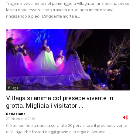
Tragico investimento nel pomeriggio a Villaga: un anziano ha perso
la vita dopo essere stato travolto da un'auto mentre stava
rincasando a piedi. L'incidente mortale...
Villaga
Villaga si anima col presepe vivente in
grotta. Migliaia i visitatori...
Redazione
-
29 Dicembre 2019
C'è tempo fino a questa sera alle 20 pervisitare il presepe vivente
di Villaga, che fra ieri e oggi grazie alla regia di Antonio...