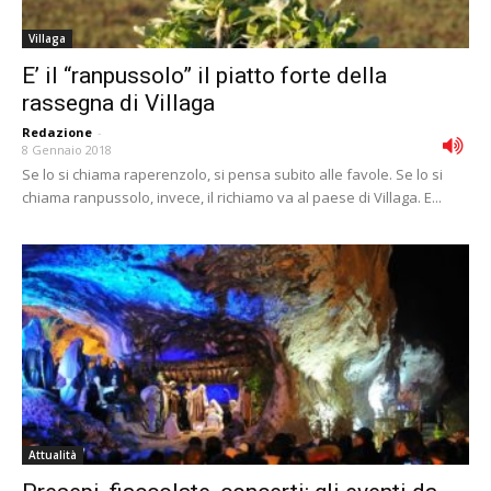
Villaga
E’ il “ranpussolo” il piatto forte della
rassegna di Villaga
Redazione
-
8 Gennaio 2018
Se lo si chiama raperenzolo, si pensa subito alle favole. Se lo si
chiama ranpussolo, invece, il richiamo va al paese di Villaga. E...
Attualità