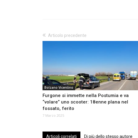
Articolo precedente
Bolzano Vicentino
Furgone si immette nella Postumia e va
“volare” uno scooter: 18enne plana nel
fossato, ferito
7 Marzo 2025
Articoli correlati
Di più dello stesso autore