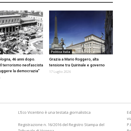
a
Politica Italia
ologna, 46 anni dopo.
Grazia a Mario Roggero, alta
“Il terrorismo neofascista
tensione tra Quirinale e governo
ruggere la democrazia”
17 Luglio 2026
6
L’Eco Vicentino è una testata giornalistica
Ed
vi
Registrazione n. 16/2016 del Registro Stampa del
P.
Tribunale di Vicenza
R