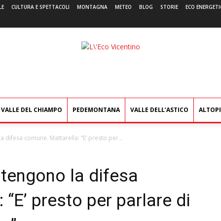
LE
CULTURA E SPETTACOLI
MONTAGNA
METEO
BLOG
STORIE
ECO ENERGETI
L'Eco
Vicentino
VALLE DEL CHIAMPO
PEDEMONTANA
VALLE DELL’ASTICO
ALTOP
a difesa comune. Mattarella: “E’ presto per...
stengono la difesa
“E’ presto per parlare di