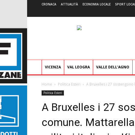
CRONACA
ATTUALITÀ
ECONOMIA LOCALE
SPORT LOCA
VICENZA
VAL LEOGRA
VALLE DELL’AGNO
Home
Politica Esteri
A Bruxelles i 27 sostengono l
Politica Esteri
A Bruxelles i 27 so
comune. Mattarella: 