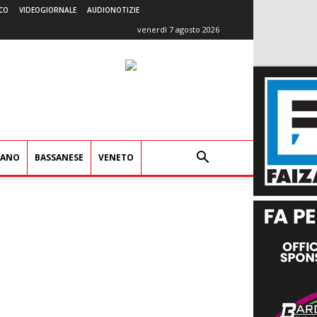
CO
VIDEOGIORNALE
AUDIONOTIZIE
venerdì 7 agosto 2026
IANO
BASSANESE
VENETO