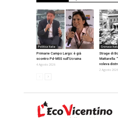
Politica Italia
Cronaca Itali
Primarie Campo Largo: è già
Strage di B
scontro Pd-M5S sull’Ucraina
Mattarella: 
voleva dist
4 Agosto 2026
2 Agosto 202