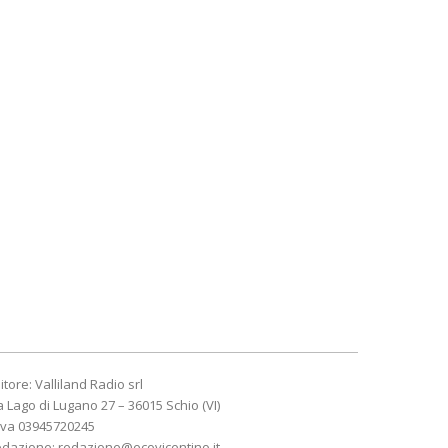
itore: Valliland Radio srl
a Lago di Lugano 27 – 36015 Schio (VI)
Iva 03945720245
edazione:
redazione@ecovicentino.it