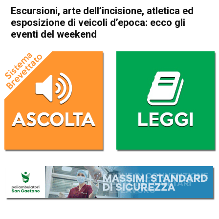
Escursioni, arte dell’incisione, atletica ed
esposizione di veicoli d’epoca: ecco gli
eventi del weekend
Home
Cultura e spettacoli
Thiene
Arsiero
Attualità
Cultura e spettacoli
In Evidenza
Arzignano
Lonigo
Bassano del Grappa
Marostica
Schio
Torrebelvicino
Vicenza
Escursioni, arte dell’incisione,
atletica ed esposizione di
veicoli d’epoca: ecco gli
eventi del weekend
Da
Gabriele Silvestri
7 Marzo 2025
(aggiornato il
2 Agosto 2025 17:30
)