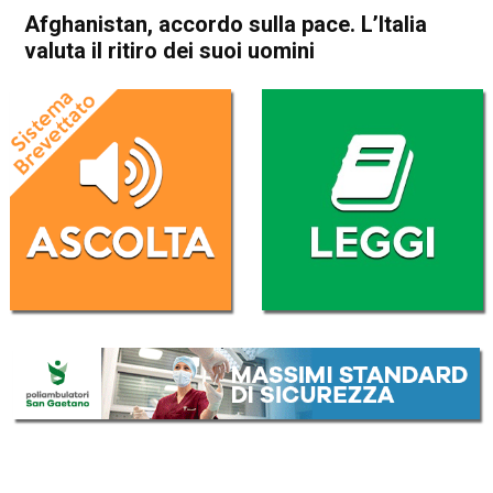
Afghanistan, accordo sulla pace. LʼItalia
valuta il ritiro dei suoi uomini
Home
Politica Esteri
Politica Esteri
Afghanistan, accordo sulla
pace. LʼItalia valuta il ritiro
dei suoi uomini
Da
Redazione Nazionale
28 Gennaio 2019
(aggiornato il
29 Gennaio 2019 8:44
)
ASCOLTA L'AUDIO