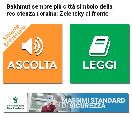
Bakhmut sempre più città simbolo della
resistenza ucraina: Zelensky al fronte
Home
Politica Esteri
Politica Esteri
Bakhmut sempre più città
simbolo della resistenza
ucraina: Zelensky al fronte
Da
Redazione Nazionale
23 Maggio 2023
(aggiornato il
23 Maggio 2023 12:16
)
ASCOLTA L'AUDIO