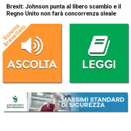
Brexit: Johnson punta al libero scambio e il
Regno Unito non farà concorrenza sleale
Home
Politica Esteri
Politica Esteri
Brexit: Johnson punta al
libero scambio e il Regno
Unito non farà concorrenza
sleale
Da
Redazione Nazionale
3 Febbraio 2020
(aggiornato il
3 Febbraio 2020 19:33
)