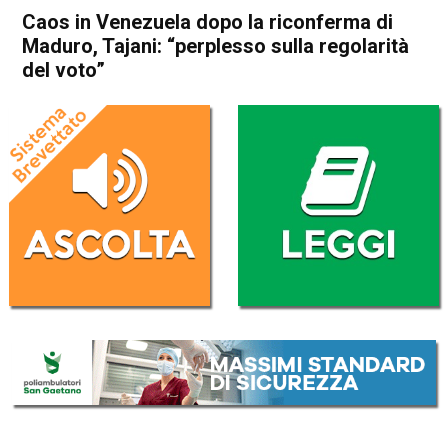
Caos in Venezuela dopo la riconferma di
Maduro, Tajani: “perplesso sulla regolarità
del voto”
Home
Politica Esteri
Politica Esteri
Caos in Venezuela dopo la
riconferma di Maduro, Tajani:
“perplesso sulla regolarità del
voto”
Da
Redazione Nazionale
30 Luglio 2024
(aggiornato il
30 Luglio 2024 15:37
)