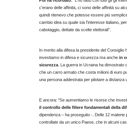
Poi ha ricordato:
“L’ho fatto con tutti gli gli i
c’erano delle affinità, ci sono delle affinità su al
quindi ritenevo che potesse essere più sempli
cambio idea su quale sia l’interesse italiano, pe
cabotaggio, dettate da scelte elettorali”.
In merito alla difesa la presidente del Consiglio
investiamo in difesa e sicurezza ma anche
in c
sicurezza
. La guerra in Ucraina ha dimostrato
che un carro armato che costa milioni di euro p
una persona addestrata per pilotare a distanza u
E ancora: “Se aumentiamo le risorse che investi
il controllo delle filiere fondamentali della di
dipendenza – ha proseguito -. Delle 12 materie 
controllate da un unico Paese, che in alcuni cas