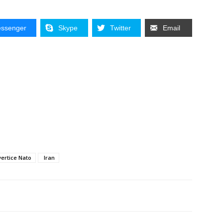
ssenger
Skype
Twitter
Email
vertice Nato
Iran