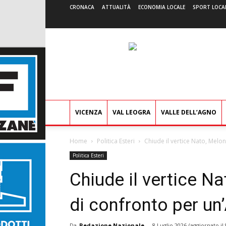
CRONACA
ATTUALITÀ
ECONOMIA LOCALE
SPORT LOCA
VICENZA
VAL LEOGRA
VALLE DELL’AGNO
Home
Politica Esteri
Chiude il vertice Nato, Melon
Politica Esteri
Chiude il vertice N
di confronto per un’
Da
Redazione Nazionale
-
8 Luglio 2026
(aggiornato il