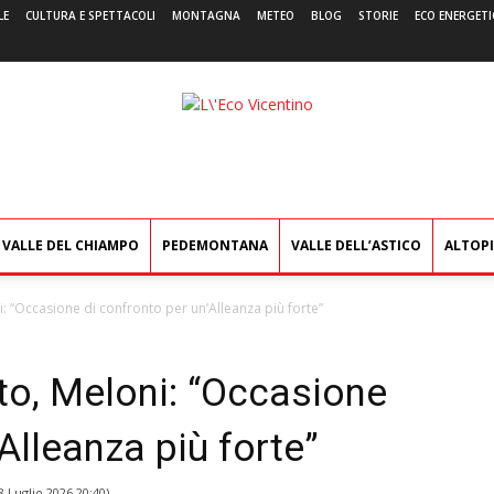
LE
CULTURA E SPETTACOLI
MONTAGNA
METEO
BLOG
STORIE
ECO ENERGETI
L'Eco
Vicentino
VALLE DEL CHIAMPO
PEDEMONTANA
VALLE DELL’ASTICO
ALTOP
i: “Occasione di confronto per un’Alleanza più forte”
ato, Meloni: “Occasione
Alleanza più forte”
8 Luglio 2026 20:40
)