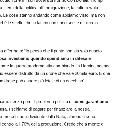
nterlocutori che mi son trovata di fronte. Con Donald Trump
cuni temi della politica all’immigrazione, la cultura woke,
ce. Le cose stanno andando come abbiamo visto, ma non
rché le scelte che io faccio non sono scelte di piccolo
 ha affermato: “Io penso che il punto non sia solo quanto
osa investiamo quando spendiamo in difesa e
 come la guerra moderna stia cambiando. In Ucraina accade
uò essere distrutto da un drone che vale 20mila euro. E che
n drone può essere più letale di un cecchino”.
amo senza porci il problema politico di
come garantiamo
fesa
, rischiamo di pagare per finanziare la nostra
prime critiche individuate dalla Nato, almeno 6 sono
i controlla il 70% della produzione. Credo che a monte di