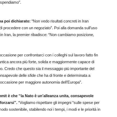
 spendiamo”.
ha poi dichiarato:
“Non vedo risultati concreti in Iran
 di procedere con un negoziato”. Poi alla domanda sull’uso
Usa in Iran, la premier ribadisce: “Non cambiamo posizione,
ccasione per confrontarci con i colleghi sul lavoro fatto fin
antica ancora più forte, solida e maggiormente capace di
o. Credo che questo sia il messaggio più importante del
onsapevole delle sfide che ha di fronte e determinata a
 è occasione per maggiore autonomia dell’Europa”.
mit è che “la Nato è un’alleanza unita, consapevole
fforzarsi”.
“Vogliamo rispettare gli impegni “sulle spese per
do sostenibile, stabilendo noi i tempi, i modi e le priorità in