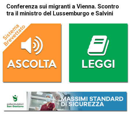
Conferenza sui migranti a Vienna. Scontro
tra il ministro del Lussemburgo e Salvini
Home
Politica Esteri
Politica Esteri
Conferenza sui migranti a
Vienna. Scontro tra il ministro
del Lussemburgo e Salvini
Da
Redazione Nazionale
14 Settembre 2018
(aggiornato il
16 Ottobre 2020 18:25
)
ASCOLTA L'AUDIO