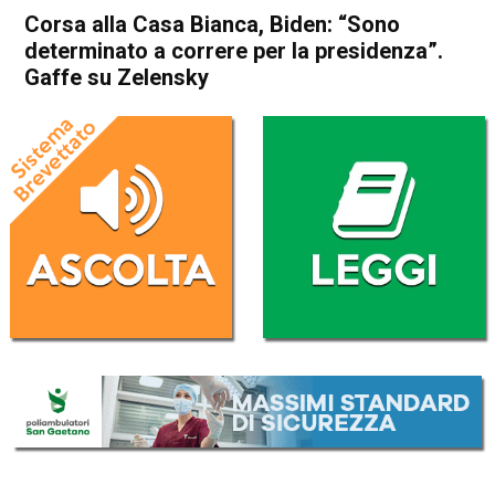
Corsa alla Casa Bianca, Biden: “Sono
determinato a correre per la presidenza”.
Gaffe su Zelensky
Home
Politica Esteri
Politica Esteri
Corsa alla Casa Bianca,
Biden: “Sono determinato a
correre per la presidenza”.
Gaffe su Zelensky
Da
Redazione Nazionale
12 Luglio 2024
(aggiornato il
12 Luglio 2024 13:46
)