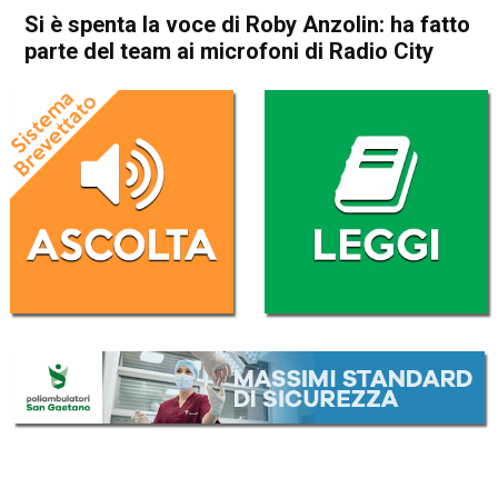
Si è spenta la voce di Roby Anzolin: ha fatto
parte del team ai microfoni di Radio City
Home
Schio
Malo
Cronaca
In Evidenza
Schio
Malo
Si è spenta la voce di Roby
Anzolin: ha fatto parte del
team ai microfoni di Radio
City
Da
Omar Dal Maso
12 Luglio 2024
(aggiornato il
12 Luglio 2024 12:21
)