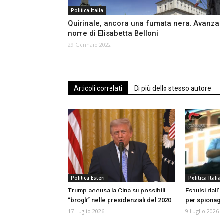
Politica Italia
Quirinale, ancora una fumata nera. Avanza 
nome di Elisabetta Belloni
29 Gennaio 2022
Articoli correlati
Di più dello stesso autore
Politica Esteri
Politica Itali
Trump accusa la Cina su possibili
Espulsi dall’
“brogli” nelle presidenziali del 2020
per spiona
17 Luglio 2026
9 Luglio 2026