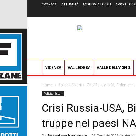
CRONACA
ATTUALITÀ
ECONOMIA LOCALE
SPORT LOCA
VICENZA
VAL LEOGRA
VALLE DELL’AGNO
Home
Politica Esteri
Crisi Russia-USA, Biden annu
Politica Esteri
Crisi Russia-USA, Bi
truppe nei paesi NA
Da
Redazione Nazionale
-
29 Gennaio 2022
(aggiornat