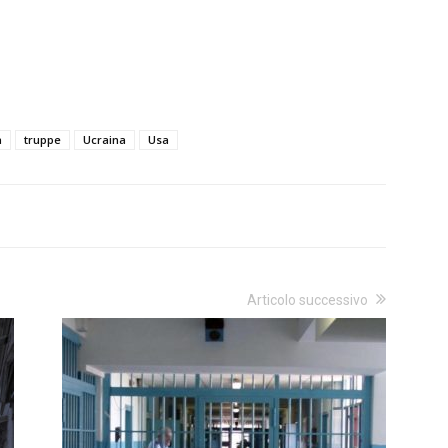
a
truppe
Ucraina
Usa
Articolo successivo