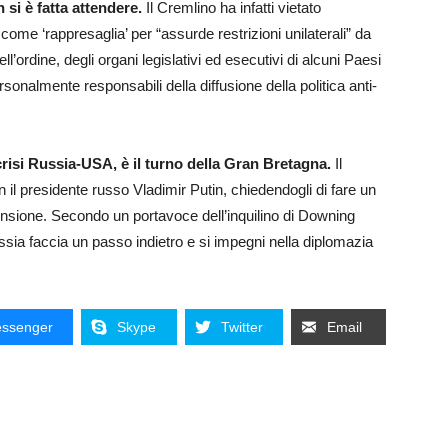
 si è fatta attendere.
Il Cremlino ha infatti vietato
 come ‘rappresaglia’ per “assurde restrizioni unilaterali” da
ll’ordine, degli organi legislativi ed esecutivi di alcuni Paesi
nalmente responsabili della diffusione della politica anti-
crisi Russia-USA, è il turno della Gran Bretagna.
Il
il presidente russo Vladimir Putin, chiedendogli di fare un
tensione. Secondo un portavoce dell’inquilino di Downing
ssia faccia un passo indietro e si impegni nella diplomazia
ssenger
Skype
Twitter
Email