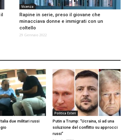
Vicenza
il
Rapine in serie, preso il giovane che
minacciava donne e immigrati con un
coltello
29 Gennaio 2022
a
Politica Esteri
Italia due militari russi
Putin a Trump: “Ucraina, sì ad una
ggio
soluzione del conflitto su approcci
russi”