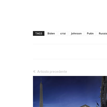
TAGS
Biden
crisi
Johnson
Putin
Russi
Articolo precedente