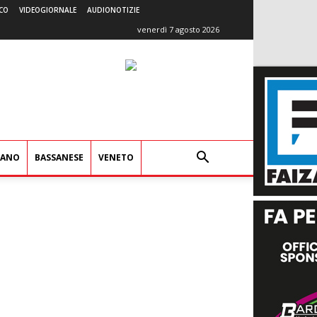
CO
VIDEOGIORNALE
AUDIONOTIZIE
venerdì 7 agosto 2026
IANO
BASSANESE
VENETO