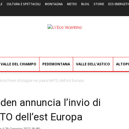
LE
CULTURA E SPETTACOLI
MONTAGNA
METEO
BLOG
STORIE
ECO ENERGETI
L'Eco
Vicentino
VALLE DEL CHIAMPO
PEDEMONTANA
VALLE DELL’ASTICO
ALTOP
ncia l’invio di truppe nei paesi NATO dell’est Europa
den annuncia l’invio di
TO dell’est Europa
o il
29 Gennaio 2022 18:48
)