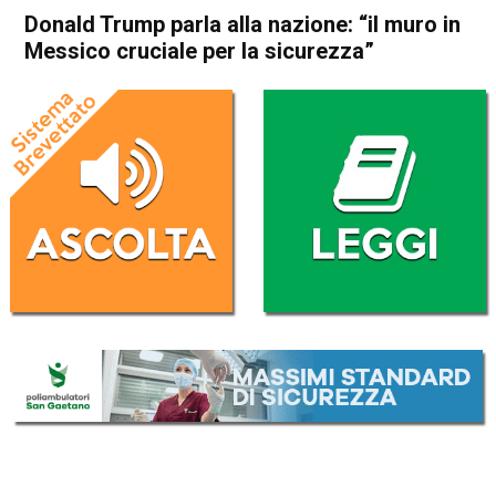
Donald Trump parla alla nazione: “il muro in
Messico cruciale per la sicurezza”
Home
Politica Esteri
Politica Esteri
Donald Trump parla alla
nazione: “il muro in Messico
cruciale per la sicurezza”
Da
Redazione Nazionale
9 Gennaio 2019
(aggiornato il
9 Gennaio 2019 11:12
)
ASCOLTA L'AUDIO