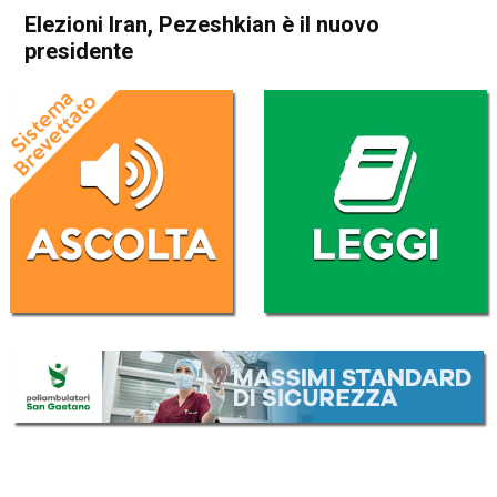
Elezioni Iran, Pezeshkian è il nuovo
presidente
Home
Politica Esteri
Politica Esteri
Elezioni Iran, Pezeshkian è il
nuovo presidente
Da
Redazione Nazionale
6 Luglio 2024
(aggiornato il
6 Luglio 2024 23:44
)
ASCOLTA L'AUDIO
Lettore
00:00
00:00