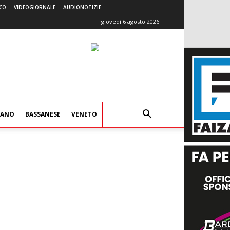
CO
VIDEOGIORNALE
AUDIONOTIZIE
giovedì 6 agosto 2026
IANO
BASSANESE
VENETO