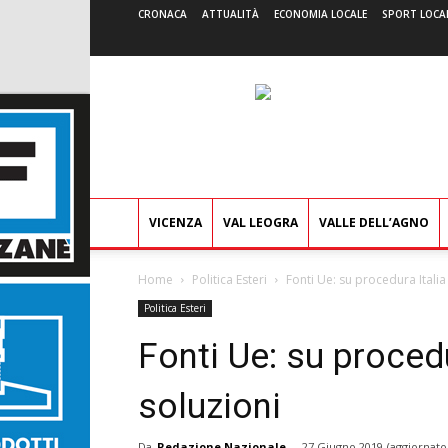
CRONACA
ATTUALITÀ
ECONOMIA LOCALE
SPORT LOCA
VICENZA
VAL LEOGRA
VALLE DELL’AGNO
Home
Politica Esteri
Fonti Ue: su procedura Italia
Politica Esteri
Fonti Ue: su procedu
soluzioni
Da
Redazione Nazionale
-
27 Giugno 2019
(aggiornato