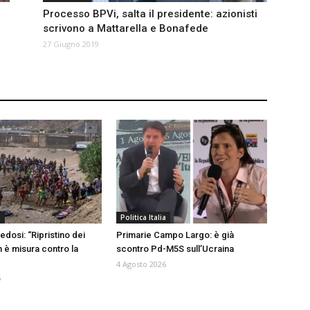
Processo BPVi, salta il presidente: azionisti
scrivono a Mattarella e Bonafede
27 Giugno 2019
a
Politica Italia
edosi: “Ripristino dei
Primarie Campo Largo: è già
n è misura contro la
scontro Pd-M5S sull’Ucraina
4 Agosto 2026
6