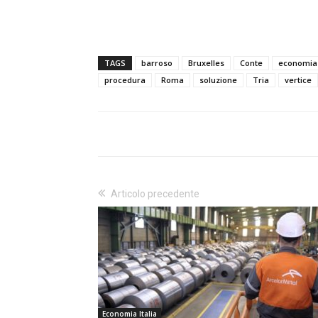
TAGS
barroso
Bruxelles
Conte
economia
procedura
Roma
soluzione
Tria
vertice
Articolo precedente
Economia Italia