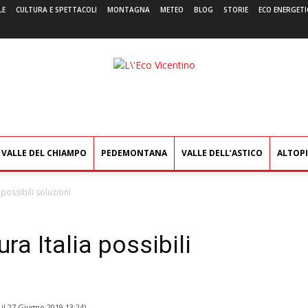
LE
CULTURA E SPETTACOLI
MONTAGNA
METEO
BLOG
STORIE
ECO ENERGETI
L'Eco
Vicentino
VALLE DEL CHIAMPO
PEDEMONTANA
VALLE DELL’ASTICO
ALTOP
 possibili soluzioni
ra Italia possibili
 il
27 Giugno 2019 13:24
)