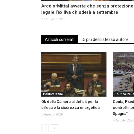
ArcelorMittal avverte che senza protezione
legale l’ex Ilva chiuderà a settembre
27 Giugno 2019
Articoli correlati
Di più dello stesso autore
Politica Italia
Politica Itali
Ok della Camera al deficit per la
Ceuta, Piant
difesa e la sicurezza energetica
controlli no
Spagna”
5 Agosto 2026
4 Agosto 202