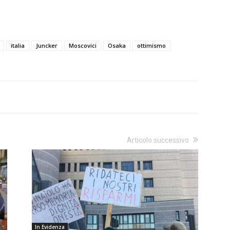
italia
Juncker
Moscovici
Osaka
ottimismo
Articolo successivo
In Evidenza