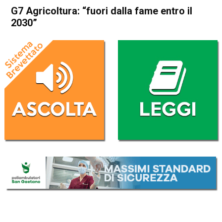
G7 Agricoltura: “fuori dalla fame entro il
2030”
Home
Politica Esteri
Politica Esteri
G7 Agricoltura: “fuori dalla
fame entro il 2030”
Da
Redazione Nazionale
15 Ottobre 2017
(aggiornato il
15 Ottobre 2017 22:24
)
ASCOLTA L'AUDIO
Lettore
00:00
00:00