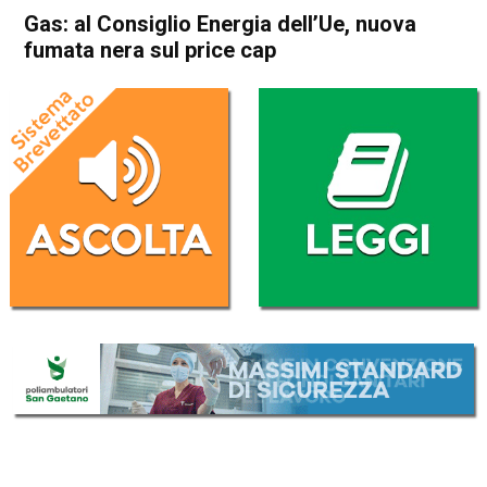
Gas: al Consiglio Energia dell’Ue, nuova
fumata nera sul price cap
Home
Politica Esteri
Politica Esteri
Gas: al Consiglio Energia
dell’Ue, nuova fumata nera
sul price cap
Da
Redazione Nazionale
14 Dicembre 2022
(aggiornato il
14 Dicembre 2022 12:10
)
ASCOLTA L'AUDIO