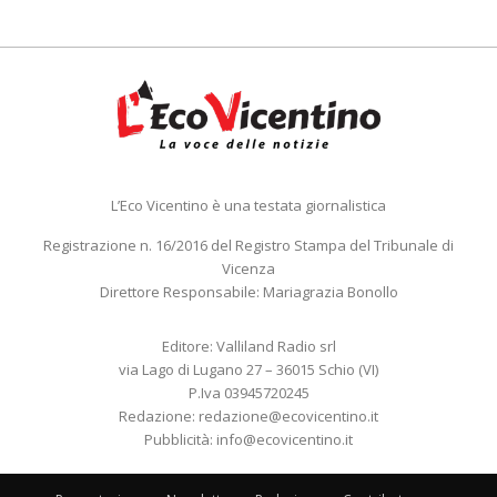
L’Eco Vicentino è una testata giornalistica
Registrazione n. 16/2016 del Registro Stampa del Tribunale di
Vicenza
Direttore Responsabile: Mariagrazia Bonollo
Editore: Valliland Radio srl
via Lago di Lugano 27 – 36015 Schio (VI)
P.Iva 03945720245
Redazione:
redazione@ecovicentino.it
Pubblicità:
info@ecovicentino.it