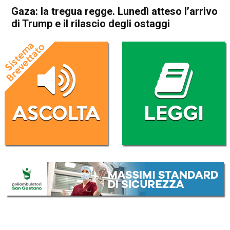
Gaza: la tregua regge. Lunedì atteso l’arrivo
di Trump e il rilascio degli ostaggi
Home
Politica Esteri
Politica Esteri
Gaza: la tregua regge. Lunedì
atteso l’arrivo di Trump e il
rilascio degli ostaggi
Da
Redazione Nazionale
11 Ottobre 2025
(aggiornato il
11 Ottobre 2025 23:54
)
ASCOLTA L'AUDIO