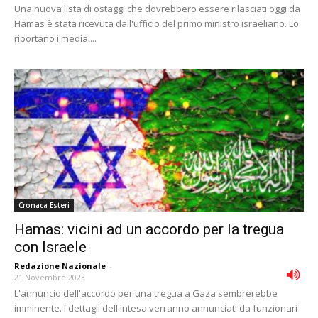
Una nuova lista di ostaggi che dovrebbero essere rilasciati oggi da
Hamas è stata ricevuta dall'ufficio del primo ministro israeliano. Lo
riportano i media,...
Cronaca Esteri
Hamas: vicini ad un accordo per la tregua
con Israele
Redazione Nazionale
-
21 Novembre 2023
L'annuncio dell'accordo per una tregua a Gaza sembrerebbe
imminente. I dettagli dell'intesa verranno annunciati da funzionari