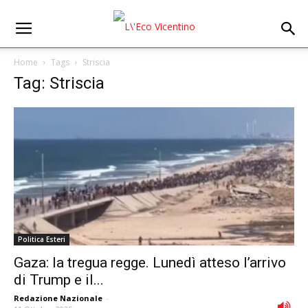
Home
Tags
Striscia
Tag: Striscia
Politica Esteri
Gaza: la tregua regge. Lunedì atteso l’arrivo
di Trump e il...
Redazione Nazionale
-