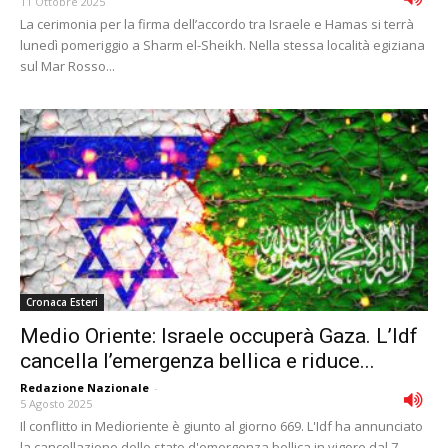
11 Ottobre 2025
La cerimonia per la firma dell’accordo tra Israele e Hamas si terrà
lunedì pomeriggio a Sharm el-Sheikh. Nella stessa località egiziana
sul Mar Rosso...
Cronaca Esteri
Medio Oriente: Israele occuperà Gaza. L’Idf
cancella l’emergenza bellica e riduce...
Redazione Nazionale
-
5 Agosto 2025
Il conflitto in Medioriente è giunto al giorno 669. L'Idf ha annunciato
la cancellazione dello stato d'emergenza bellica in vigore dal 7