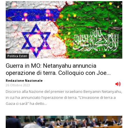
Politica Esteri
Guerra in MO: Netanyahu annuncia
operazione di terra. Colloquio con Joe...
Redazione Nazionale
-
26 Ottobre 2023
Discorso alla Nazione del premier israeliano Benyamin Netanyahu,
in cui ha annunciato l’operazione di terra. “L’invasione di terra a
Gaza ci sarà” ha detto...