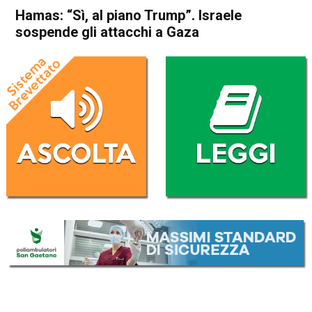
Hamas: “Sì, al piano Trump”. Israele
sospende gli attacchi a Gaza
Home
Politica Esteri
Politica Esteri
Hamas: “Sì, al piano Trump”.
Israele sospende gli attacchi
a Gaza
Da
Redazione Nazionale
4 Ottobre 2025
(aggiornato il
5 Ottobre 2025 0:08
)
ASCOLTA L'AUDIO