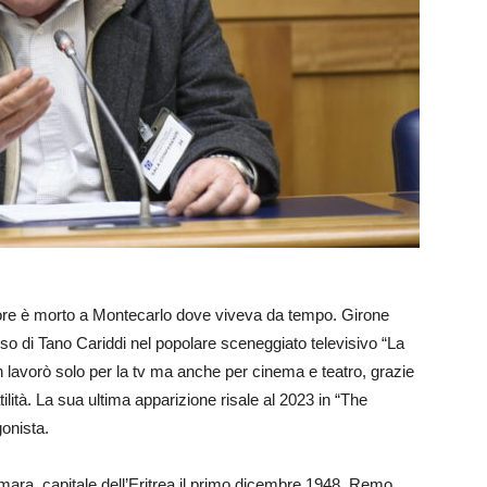
tore è morto a Montecarlo dove viveva da tempo. Girone
oso di Tano Cariddi nel popolare sceneggiato televisivo “La
lavorò solo per la tv ma anche per cinema e teatro, grazie
tilità. La sua ultima apparizione risale al 2023 in “The
onista.
ara, capitale dell’Eritrea il primo dicembre 1948, Remo