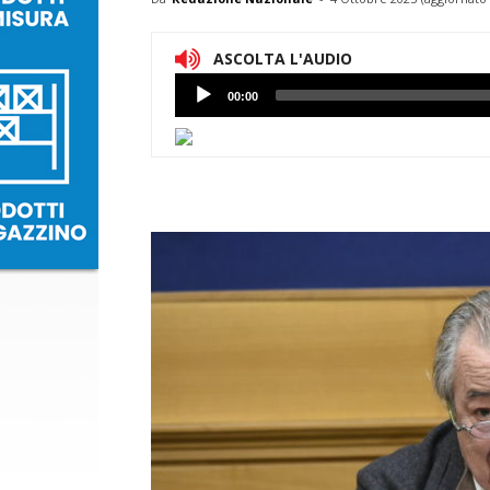
ASCOLTA L'AUDIO
Lettore
00:00
Audio