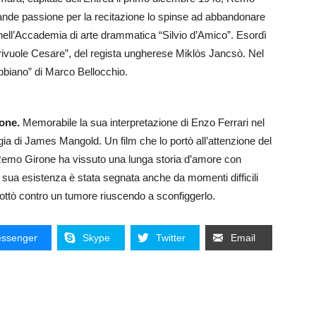
rande passione per la recitazione lo spinse ad abbandonare
nell’Accademia di arte drammatica “Silvio d’Amico”. Esordì
rivuole Cesare”, del regista ungherese Miklòs Jancsò. Nel
abbiano” di Marco Bellocchio.
rone.
Memorabile la sua interpretazione di Enzo Ferrari nel
gia di James Mangold. Un film che lo portò all’attenzione del
, Remo Girone ha vissuto una lunga storia d’amore con
a sua esistenza è stata segnata anche da momenti difficili
ottò contro un tumore riuscendo a sconfiggerlo.
ssenger
Skype
Twitter
Email