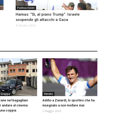
Politica Esteri
Hamas: “Sì, al piano Trump”. Israele
sospende gli attacchi a Gaza
4 Ottobre 2025
 Grappa
Veneto
cane nel bagagliaio
Addio a Zanardi, lo sportivo che ha
r andare al cinema:
insegnato a non mollare mai
una coppia
2 Maggio 2026