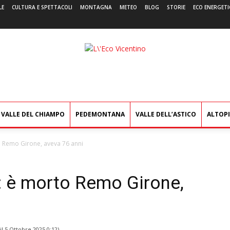
LE
CULTURA E SPETTACOLI
MONTAGNA
METEO
BLOG
STORIE
ECO ENERGETI
L'Eco
Vicentino
VALLE DEL CHIAMPO
PEDEMONTANA
VALLE DELL’ASTICO
ALTOP
to Remo Girone, aveva 76 anni
o: è morto Remo Girone,
il
5 Ottobre 2025 0:12
)