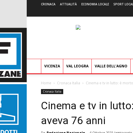
CRONACA
ATTUALITÀ
ECONOMIA LOCALE
SPORT LOCA
VICENZA
VAL LEOGRA
VALLE DELL’AGNO
Home
Cronaca Italia
Cinema e tv in lutto: è mor
Cronaca Italia
Cinema e tv in lutt
aveva 76 anni
Da
Redazione Nazionale
-
4 Ottobre 2025
(aggiornato 