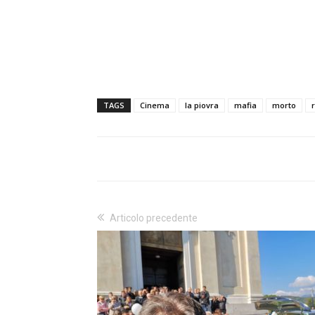
TAGS
Cinema
la piovra
mafia
morto
Articolo precedente