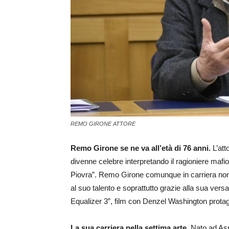
REMO GIRONE ATTORE
Remo Girone se ne va all’età di 76 anni.
L’at
divenne celebre interpretando il ragioniere mafi
Piovra”. Remo Girone comunque in carriera non 
al suo talento e soprattutto grazie alla sua versa
Equalizer 3”, film con Denzel Washington protag
La sua carriera nella settima arte.
Nato ad Asm