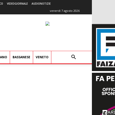
CO
VIDEOGIORNALE
AUDIONOTIZIE
venerdì 7 agosto 2026
IANO
BASSANESE
VENETO