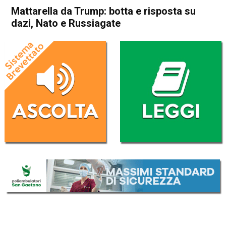
Mattarella da Trump: botta e risposta su
dazi, Nato e Russiagate
Home
Politica Esteri
Politica Esteri
Mattarella da Trump: botta e
risposta su dazi, Nato e
Russiagate
Da
Redazione Nazionale
17 Ottobre 2019
(aggiornato il
17 Ottobre 2019 11:41
)
ASCOLTA L'AUDIO