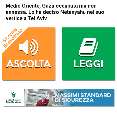
Medio Oriente, Gaza occupata ma non
annessa. Lo ha deciso Netanyahu nel suo
vertice a Tel Aviv
Home
Politica Esteri
Politica Esteri
Medio Oriente, Gaza
occupata ma non annessa.
Lo ha deciso Netanyahu nel
suo vertice a Tel Aviv
Da
Redazione Nazionale
8 Agosto 2025
(aggiornato il
8 Agosto 2025 12:40
)