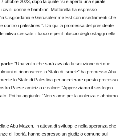
 7 ottobre 2023, dopo la quale “si è aperta una spirale
i civili, donne e bambini”. Mattarella ha espresso
“in Cisgiordania e Gerusalemme Est con insediamenti che
ze contro i palestinesi”. Da qui la promessa del presidente
initivo cessate il fuoco e per il rilascio degli ostaggi nelle
 parte:
“Una volta che sarà avviata la soluzione dei due
sulmani di riconoscere lo Stato di Israele” ha promesso Abu
ialmente lo Stato di Palestina per accelerare questo processo.
l nostro Paese amicizia e calore: “Apprezziamo il sostegno
ficato. Poi ha aggiunto: “Non siamo per la violenza e abbiamo
lla e Abu Mazen, in attesa di sviluppi e nella speranza che
nze di libertà, hanno espresso un giudizio comune sul