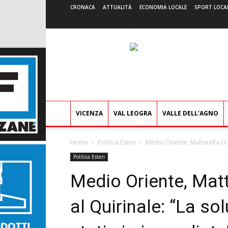
CRONACA
ATTUALITÀ
ECONOMIA LOCALE
SPORT LOCA
VICENZA
VAL LEOGRA
VALLE DELL’AGNO
Home
Politica Esteri
Medio Oriente, Mattarella ri
Politica Esteri
Medio Oriente, Mat
al Quirinale: “La s