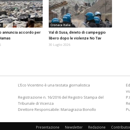
i
Cronaca Italia
p annuncia accordo per
Val di Susa, divieto di campeggio
 Hamas
libero dopo le violenze No Tav
6
30 Luglio 2026
L’Eco Vicentino è una testata giornalistica
Ed
vi
Registrazione n. 16/2016 del Registro Stampa del
P.
Tribunale di Vicenza
R
Direttore Responsabile: Mariagrazia Bonollo
Pu
Presentazione
Newsletter
Redazione
Contributo