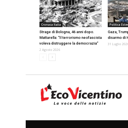
Cronaca Italia
Politica Ester
Strage di Bologna, 46 anni dopo.
Gaza, Trum
Mattarella: “Il terrorismo neofascista
disarmo di
voleva distruggere la democrazia”
31 Luglio 202
2 Agosto 2026