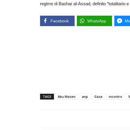
regime di Bashar al-Assad, definito “totalitario e
Facebook
WhatsApp
Me
TAGS
Abu Mazen
anp
Gaza
incontro