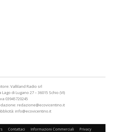
itore: Valliland Radio srl
a Lago di Lugano 27 – 36015 Schio (VI)
Iva 03945720245
edazione:
redazione@ecovicentino.it
bblicità:
info@ecovicentino.it
rs
Contattaci
Informazioni Commerciali
Privacy