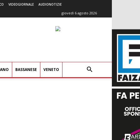
CO
VIDEOGIORNALE
AUDIONOTIZIE
giovedì 6 agosto 2026
IANO
BASSANESE
VENETO