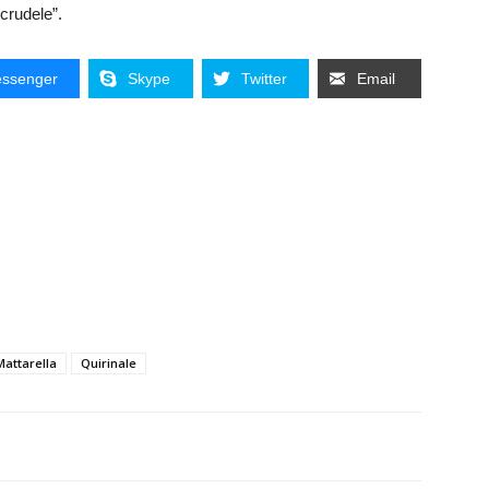
 crudele”.
ssenger
Skype
Twitter
Email
Mattarella
Quirinale