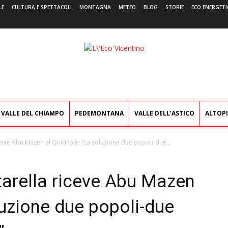
LE
CULTURA E SPETTACOLI
MONTAGNA
METEO
BLOG
STORIE
ECO ENERGETI
L'Eco
Vicentino
VALLE DEL CHIAMPO
PEDEMONTANA
VALLE DELL’ASTICO
ALTOP
ceve Abu Mazen al Quirinale: “La soluzione due popoli-due...
tarella riceve Abu Mazen
oluzione due popoli-due