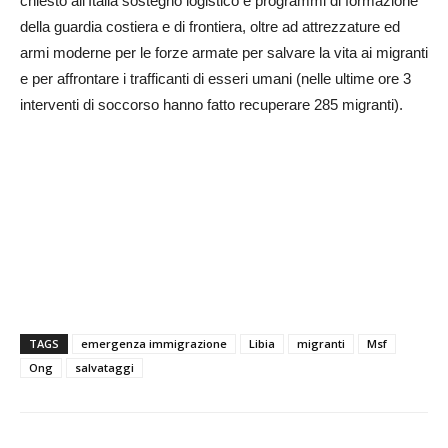
chiesto all'Italia sostegno logistico e programmi di formazione
della guardia costiera e di frontiera, oltre ad attrezzature ed
armi moderne per le forze armate per salvare la vita ai migranti
e per affrontare i trafficanti di esseri umani (nelle ultime ore 3
interventi di soccorso hanno fatto recuperare 285 migranti).
TAGS
emergenza immigrazione
Libia
migranti
Msf
Ong
salvataggi