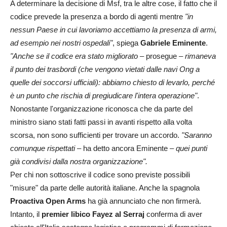
A determinare la decisione di Msf, tra le altre cose, il fatto che il
codice prevede la presenza a bordo di agenti mentre
"in
nessun Paese in cui lavoriamo accettiamo la presenza di armi,
ad esempio nei nostri ospedali"
, spiega
Gabriele Eminente
.
"Anche se il codice era stato migliorato –
prosegue
– rimaneva
il punto dei trasbordi (che vengono vietati dalle navi Ong a
quelle dei soccorsi ufficiali): abbiamo chiesto di levarlo, perché
è un punto che rischia di pregiudicare l'intera operazione"
.
Nonostante l'organizzazione riconosca che da parte del
ministro siano stati fatti passi in avanti rispetto alla volta
scorsa, non sono sufficienti per trovare un accordo.
"Saranno
comunque rispettati –
ha detto ancora Eminente
– quei punti
già condivisi dalla nostra organizzazione".
Per chi non sottoscrive il codice sono previste possibili
"misure" da parte delle autorità italiane. Anche la spagnola
Proactiva Open Arms
ha già annunciato che non firmerà.
Intanto, il
premier libico Fayez al Serraj
conferma di aver