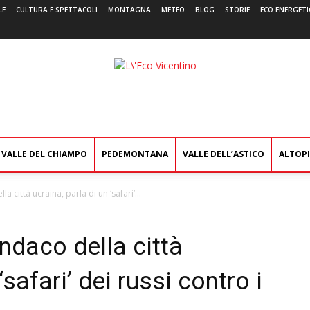
LE
CULTURA E SPETTACOLI
MONTAGNA
METEO
BLOG
STORIE
ECO ENERGETI
L'Eco
Vicentino
VALLE DEL CHIAMPO
PEDEMONTANA
VALLE DELL’ASTICO
ALTOP
a città ucraina, parla di un ‘safari’...
indaco della città
‘safari’ dei russi contro i