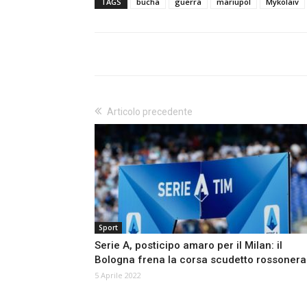
TAGS
bucha
guerra
mariupol
Mykolaiv
Articolo precedente
Sport
Serie A, posticipo amaro per il Milan: il
Bologna frena la corsa scudetto rossonera
5 Aprile 2022