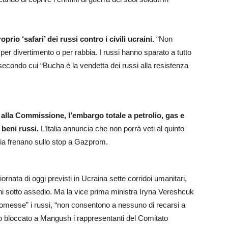
prio ‘safari’ dei russi contro i civili ucraini.
“Non
er divertimento o per rabbia. I russi hanno sparato a tutto
econdo cui “Bucha è la vendetta dei russi alla resistenza
alla Commissione, l’embargo totale a petrolio, gas e
i beni russi.
L’Italia annuncia che non porrà veti al quinto
ia frenano sullo stop a Gazprom.
iornata di oggi previsti in Ucraina sette corridoi umanitari,
rni sotto assedio. Ma la vice prima ministra Iryna Vereshcuk
romesse” i russi, “non consentono a nessuno di recarsi a
nno bloccato a Mangush i rappresentanti del Comitato