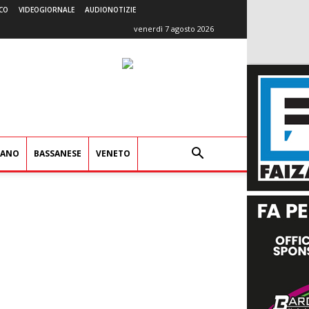
CO
VIDEOGIORNALE
AUDIONOTIZIE
venerdì 7 agosto 2026
IANO
BASSANESE
VENETO