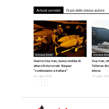
Articoli correlati
Di più dello stesso autore
Cronaca Esteri
Cronaca Este
Guerra Usa-Iran, nuova ondata di
Usa-Iran, ot
attacchi incrociati. Baqaei:
Teheran dich
“continuiamo a trattare”
intesa
20 Luglio 2026
19 Luglio 202