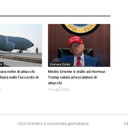
ri
Cronaca Esteri
tava notte di attacchi.
Medio Oriente è stallo ad Hormuz:
iara nullo l’accordo di
Trump valuta un’escalation di
attacchi
6
16 Luglio 2026
L’Eco Vicentino è una testata giornalistica
Ed