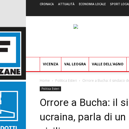
CRONACA
ATTUALITÀ
ECONOMIA LOCALE
SPORT LOCA
VICENZA
VAL LEOGRA
VALLE DELL’AGNO
Home
Politica Esteri
Orrore a Bucha: il sindaco dell
Politica Esteri
Orrore a Bucha: il s
ucraina, parla di un 