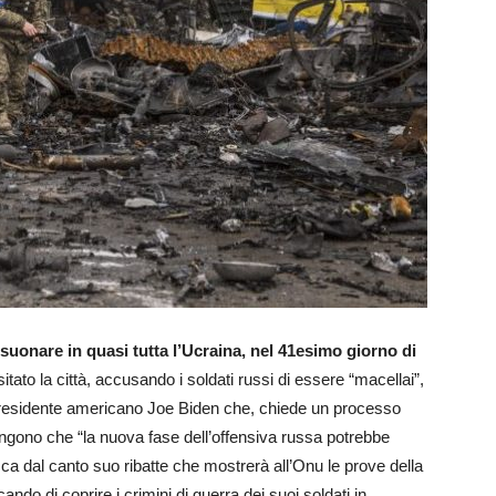
 suonare in quasi tutta l’Ucraina, nel 41esimo giorno di
itato la città, accusando i soldati russi di essere “macellai”,
 presidente americano Joe Biden che, chiede un processo
engono che “la nuova fase dell’offensiva russa potrebbe
a dal canto suo ribatte che mostrerà all’Onu le prove della
do di coprire i crimini di guerra dei suoi soldati in