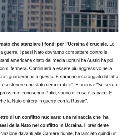
mato che stanziare i fondi per l'Ucraina è cruciale.
Lo
la guerra, i paesi Nato dovranno combattere contro la
anti americana citato dai media ucraini ha Austin ha poi
n si fermerà. Continuerà a essere più aggressivo nella
utocrati guarderanno a questo. E saranno incoraggiati dal fatto
 a sostenere uno stato democratico”. E ancora: “Se sei un
il prossimo: conoscono Putin, sanno di cosa è capace. E
e la Nato entrerà in guerra con la Russia”.
ettro di un conflitto nucleare: una minaccia che ha
esi della Nato nel conflitto in Ucraina.
Il presidente
 Nazione davanti alle Camere riunite, ha lanciato quindi un