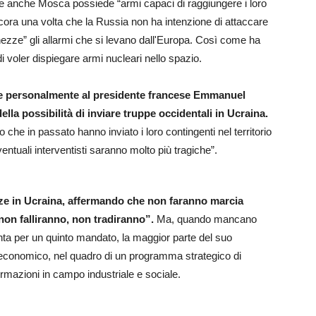
che anche Mosca possiede “armi capaci di raggiungere i loro
ancora una volta che la Russia non ha intenzione di attaccare
hezze” gli allarmi che si levano dall'Europa. Così come ha
i voler dispiegare armi nucleari nello spazio.
ere personalmente al presidente francese Emmanuel
lla possibilità di inviare truppe occidentali in Ucraina.
o che in passato hanno inviato i loro contingenti nel territorio
ntuali interventisti saranno molto più tragiche”.
orze in Ucraina, affermando che non faranno marcia
 non falliranno, non tradiranno”.
Ma, quando mancano
enta per un quinto mandato, la maggior parte del suo
re economico, nel quadro di un programma strategico di
rmazioni in campo industriale e sociale.