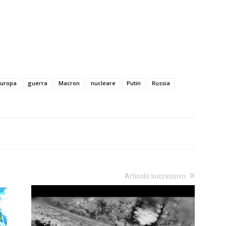
uropa
guerra
Macron
nucleare
Putin
Russia
Articolo successivo