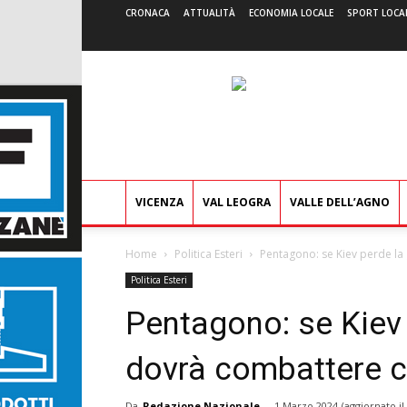
CRONACA
ATTUALITÀ
ECONOMIA LOCALE
SPORT LOCA
VICENZA
VAL LEOGRA
VALLE DELL’AGNO
Home
Politica Esteri
Pentagono: se Kiev perde la 
Politica Esteri
Pentagono: se Kiev 
dovrà combattere c
Da
Redazione Nazionale
-
1 Marzo 2024
(aggiornato il