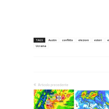
TAGS
Austin
conflitto
elezioni
esteri
e
Ucraina
Articolo precedente