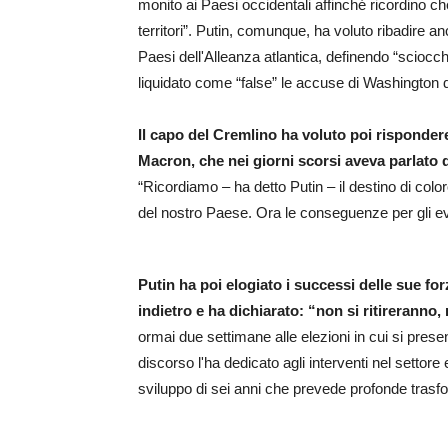
monito ai Paesi occidentali affinché ricordino 
territori”. Putin, comunque, ha voluto ribadire 
Paesi dell'Alleanza atlantica, definendo “sciocc
liquidato come “false” le accuse di Washington d
Il capo del Cremlino ha voluto poi rispond
Macron, che nei giorni scorsi aveva parlato de
“Ricordiamo – ha detto Putin – il destino di color
del nostro Paese. Ora le conseguenze per gli eve
Putin ha poi elogiato i successi delle sue f
indietro e ha dichiarato: “non si ritireranno,
ormai due settimane alle elezioni in cui si pres
discorso l'ha dedicato agli interventi nel setto
sviluppo di sei anni che prevede profonde trasfo