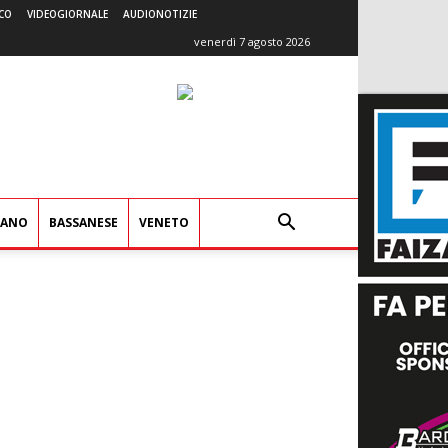
CO
VIDEOGIORNALE
AUDIONOTIZIE
venerdì 7 agosto 2026
IANO
BASSANESE
VENETO