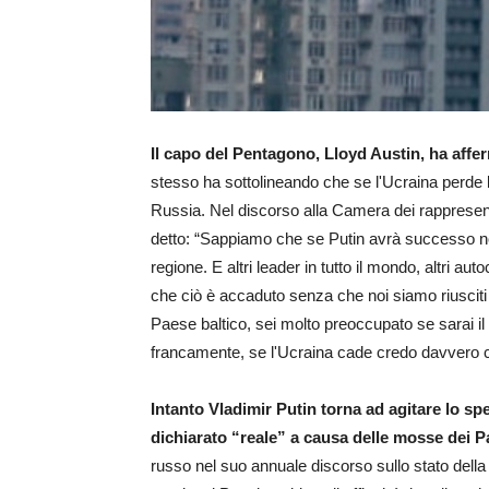
Il capo del Pentagono, Lloyd Austin, ha affer
stesso ha sottolineando che se l'Ucraina perde 
Russia. Nel discorso alla Camera dei rappresent
detto: “Sappiamo che se Putin avrà successo no
regione. E altri leader in tutto il mondo, altri a
che ciò è accaduto senza che noi siamo riusciti
Paese baltico, sei molto preoccupato se sarai 
francamente, se l'Ucraina cade credo davvero ch
Intanto Vladimir Putin torna ad agitare lo sp
dichiarato “reale” a causa delle mosse dei Pa
russo nel suo annuale discorso sullo stato della