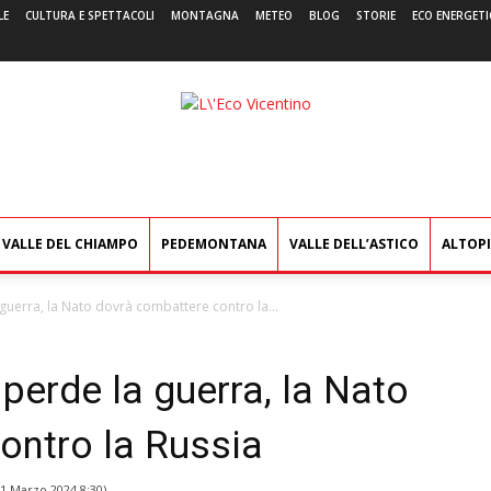
LE
CULTURA E SPETTACOLI
MONTAGNA
METEO
BLOG
STORIE
ECO ENERGETI
L'Eco
Vicentino
VALLE DEL CHIAMPO
PEDEMONTANA
VALLE DELL’ASTICO
ALTOP
guerra, la Nato dovrà combattere contro la...
perde la guerra, la Nato
ontro la Russia
1 Marzo 2024 8:30
)