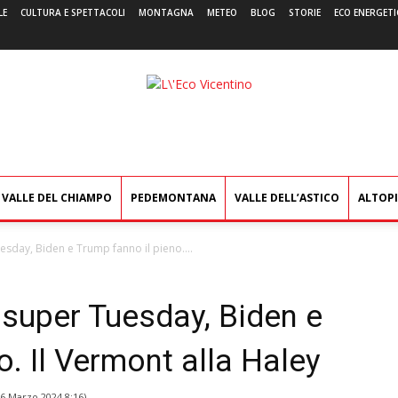
LE
CULTURA E SPETTACOLI
MONTAGNA
METEO
BLOG
STORIE
ECO ENERGETI
L'Eco
Vicentino
VALLE DEL CHIAMPO
PEDEMONTANA
VALLE DELL’ASTICO
ALTOP
esday, Biden e Trump fanno il pieno....
l super Tuesday, Biden e
o. Il Vermont alla Haley
6 Marzo 2024 8:16
)