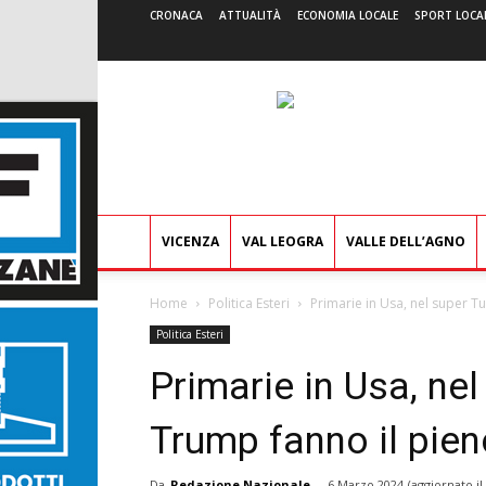
CRONACA
ATTUALITÀ
ECONOMIA LOCALE
SPORT LOCA
VICENZA
VAL LEOGRA
VALLE DELL’AGNO
Home
Politica Esteri
Primarie in Usa, nel super Tu
Politica Esteri
Primarie in Usa, ne
Trump fanno il pien
Da
Redazione Nazionale
-
6 Marzo 2024
(aggiornato il