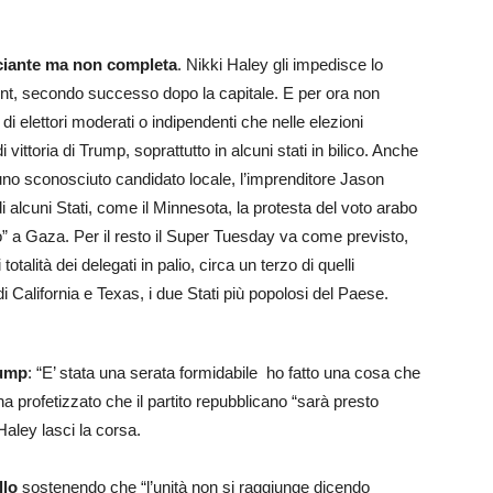
acciante ma non completa
. Nikki Haley gli impedisce lo
mont, secondo successo dopo la capitale. E per ora non
i elettori moderati o indipendenti che nelle elezioni
ttoria di Trump, soprattutto in alcuni stati in bilico. Anche
uno sconosciuto candidato locale, l’imprenditore Jason
di alcuni Stati, come il Minnesota, la protesta del voto arabo
io” a Gaza. Per il resto il Super Tuesday va come previsto,
alità dei delegati in palio, circa un terzo di quelli
 di California e Texas, i due Stati più popolosi del Paese.
rump
: “E’ stata una serata formidabile ho fatto una cosa che
a profetizzato che il partito repubblicano “sarà presto
aley lasci la corsa.
llo
sostenendo che “l’unità non si raggiunge dicendo