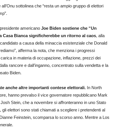
all’Onu sottolinea che “resta un ampio gruppo di elettori
mp”.
 il presidente americano
Joe Biden sostiene che “Un
 Casa Bianca significherebbe un ritorno al caos
, alla
no candidato a causa della minaccia esistenziale che Donald
crediamo”, afferma la nota, che menziona i progressi
carica in materia di occupazione, inflazione, prezzi dei
alla rancore e dall’inganno, concentrato sulla vendetta e la
usato Biden.
 anche altre importanti contese elettorali.
In North
atore, hanno prevalso il vice governatore repubblicano Mark
 Josh Stein, che a novembre si affronteranno in uno Stato
 gli elettori sono stati chiamati a scegliere i pretendenti al
 Dianne Feinstein, scomparsa lo scorso anno. Mentre a Los
enerale.